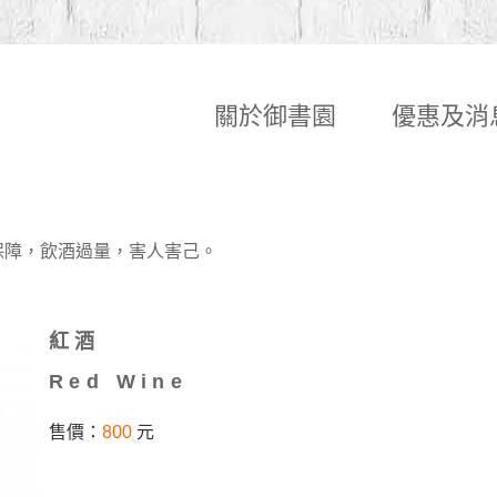
關於御書園
優惠及消
保障，飲酒過量，害人害己。
紅酒
Red Wine
售價：
800
元