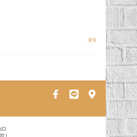
...更多
出口
0 )