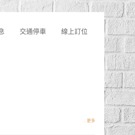
息
交通停車
線上訂位
...更多