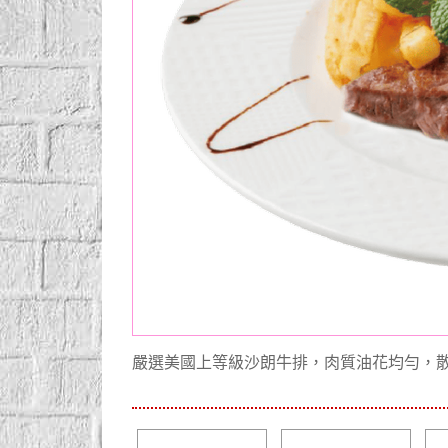
嚴選美國上等級沙朗牛排，肉質油花均勻，