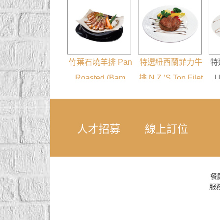
竹葉石燒羊排 Pan
特選紐西蘭菲力牛
特
Roasted (Bam
排 N.Z.’S Top Filet
U
Boo) Lamb Chop
Mignon
On Rock
人才招募
線上訂位
餐
服務