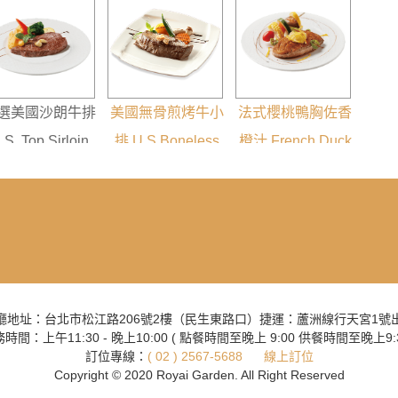
選美國沙朗牛排
美國無骨煎烤牛小
法式櫻桃鴨胸佐香
.S. Top Sirloin
排 U.S.Boneless
橙汁 French Duck
Steak
Beef Short Ribs
Breast With
Orange Sauce
廳地址：台北市松江路206號2樓（民生東路口）捷運：蘆洲線行天宮1號
時間：上午11:30 - 晚上10:00 ( 點餐時間至晚上 9:00 供餐時間至晚上9:3
訂位專線：
( 02 ) 2567-5688
線上訂位
Copyright © 2020 Royai Garden. All Right Reserved